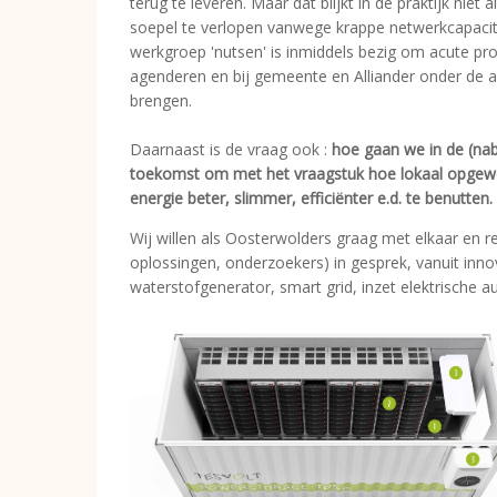
terug te leveren. Maar dat blijkt in de praktijk niet a
soepel te verlopen vanwege krappe netwerkcapacit
werkgroep 'nutsen' is inmiddels bezig om acute pr
agenderen en bij gemeente en Alliander onder de 
brengen.
Daarnaast is de vraag ook :
hoe gaan we in de (nab
toekomst om met het vraagstuk hoe lokaal opgew
energie beter, slimmer, efficiënter e.d. te benutten.
Wij willen als Oosterwolders graag met elkaar en r
oplossingen, onderzoekers) in gesprek, vanuit innova
waterstofgenerator, smart grid, inzet elektrische auto's