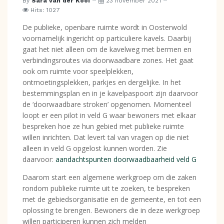
By
Sara van der Kooi
23 november 2021
Hits: 1027
De publieke, openbare ruimte wordt in Oosterwold
voornamelijk ingericht op particuliere kavels. Daarbij
gaat het niet alleen om de kavelweg met bermen en
verbindingsroutes via doorwaadbare zones. Het gaat
ook om ruimte voor speelplekken,
ontmoetingsplekken, parkjes en dergelijke. In het
bestemmingsplan en in je kavelpaspoort zijn daarvoor
de ‘doorwaadbare stroken’ opgenomen. Momenteel
loopt er een pilot in veld G waar bewoners met elkaar
bespreken hoe ze hun gebied met publieke ruimte
willen inrichten. Dat levert tal van vragen op die niet
alleen in veld G opgelost kunnen worden. Zie
daarvoor:
aandachtspunten doorwaadbaarheid veld G
Daarom start een algemene werkgroep om die zaken
rondom publieke ruimte uit te zoeken, te bespreken
met de gebiedsorganisatie en de gemeente, en tot een
oplossing te brengen. Bewoners die in deze werkgroep
willen participeren kunnen zich melden